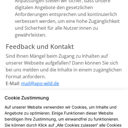
Anpassungen stellen wir sicher, dass unsere
digitalen Angebote den gesetzlichen
Anforderungen entsprechen und kontinuierlich
verbessert werden, um eine hohe Zugänglichkeit
und Sicherheit für alle Nutzer:innen zu
gewährleisten.
Feedback und Kontakt
Sind Ihnen Mängel beim Zugang zu Inhalten auf
unserer Webseite aufgefallen? Dann können Sie sich
bei uns melden und die Inhalte in einem zugänglichen
Format anfordern.
E-Mail:
mail@apo-wild.de
Zuständige Marktüberwachungsbehörde:
Cookie Zustimmung
Marktüberwachungsstelle der Länder für die
Auf unserer Website verwenden wir Cookies, um Inhalte und
Barrierefreiheit von Produkten und Dienstleistungen
Angebote zu optimieren. Einige Funktionen dieser Website
(MLBF) in Magdeburg, Sachsen-Anhalt.
benötigen Ihre Zustimmung, um einwandfrei zu funktionieren.
Sie können durch Klick auf „Alle Cookies zulassen“ alle Cookies