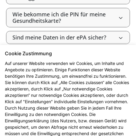
Wie bekomme ich die PIN für meine
Gesundheitskarte?
Sind meine Daten in der ePA sicher?
Cookie Zustimmung
Bin ich als gesetzlich Versicherte:r
verpflichtet, die ePA zu nutzen?
Auf unserer Website verwenden wir Cookies, um Inhalte und
Angebote zu optimieren. Einige Funktionen dieser Website
benötigen Ihre Zustimmung, um einwandfrei zu funktionieren.
Wie widerspreche ich der ePA („Opt-
Sie können durch Klick auf „Alle Cookies zulassen“ alle Cookies
out“)?
akzeptieren, durch Klick auf „Nur notwendige Cookies
akzeptieren“ nur notwendige Cookies akzeptieren, oder durch
Werden meine Gesundheitsdaten zu
Klick auf "Einstellungen" individuelle Einstellungen vornehmen.
Forschungszwecken genutzt?
Durch Nutzung dieser Website geben Sie in jedem Fall Ihre
Einwilligung zu den notwendigen Cookies. Die
Einwilligungserklärung (des Nutzers, bzw. dessen Gerät) wird
Kann ich die ePA nutzen, ohne meine
gespeichert, um deren Abfrage nicht erneut wiederholen zu
Daten zu Forschungszwecken
müssen und die Einwilligung entsprechend der gesetzlichen